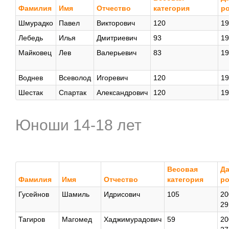
Фамилия
Имя
Отчество
категория
р
Шмурадко
Павел
Викторович
120
19
Лебедь
Илья
Дмитриевич
93
19
Майковец
Лев
Валерьевич
83
19
Воднев
Всеволод
Игоревич
120
19
Шестак
Спартак
Александрович
120
19
Юноши 14-18 лет
Весовая
Да
Фамилия
Имя
Отчество
категория
р
Гусейнов
Шамиль
Идрисович
105
20
29
Тагиров
Магомед
Хаджимурадович
59
20