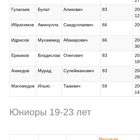
27
Гулагаев
Булат
Аликович
83
20
12
Ибрагимов
Аминулла
Саидуллаевич
66
20
Идрисов
Мухаммед
Абакарович
66
20
30
Ермаков
Владислав
Олегович
83
20
18
Ахмедов
Мурад
Сулейманович
83
20
28
Магомедов
Ильяс
Тааевич
59
20
14
Юниоры 19-23 лет
Весовая