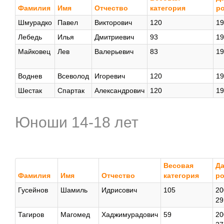
Фамилия
Имя
Отчество
категория
р
Шмурадко
Павел
Викторович
120
19
Лебедь
Илья
Дмитриевич
93
19
Майковец
Лев
Валерьевич
83
19
Воднев
Всеволод
Игоревич
120
19
Шестак
Спартак
Александрович
120
19
Юноши 14-18 лет
Весовая
Да
Фамилия
Имя
Отчество
категория
р
Гусейнов
Шамиль
Идрисович
105
20
29
Тагиров
Магомед
Хаджимурадович
59
20