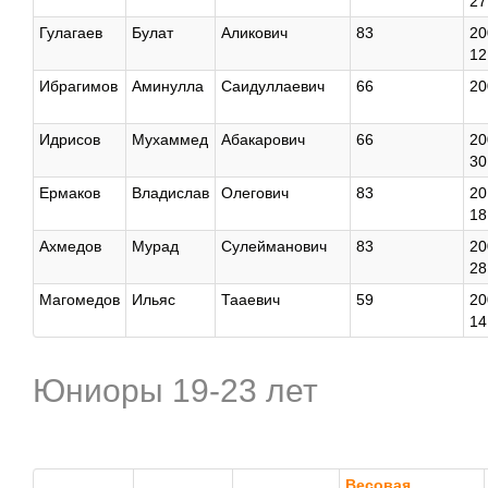
27
Гулагаев
Булат
Аликович
83
20
12
Ибрагимов
Аминулла
Саидуллаевич
66
20
Идрисов
Мухаммед
Абакарович
66
20
30
Ермаков
Владислав
Олегович
83
20
18
Ахмедов
Мурад
Сулейманович
83
20
28
Магомедов
Ильяс
Тааевич
59
20
14
Юниоры 19-23 лет
Весовая