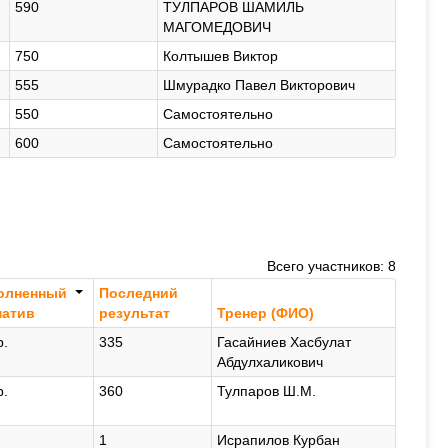
590
ТУЛПАРОВ ШАМИЛЬ
МАГОМЕДОВИЧ
750
Колтышев Виктор
555
Шмурадко Павел Викторович
550
Самостоятельно
600
Самостоятельно
Всего участников: 8
олненный
Последний
матив
результат
Тренер (ФИО)
р.
335
Гасайниев Хасбулат
Абдулхаликович
р.
360
Тулпаров Ш.М.
1
Исрапилов Курбан