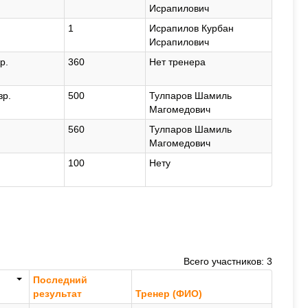
Исрапилович
1
Исрапилов Курбан
Исрапилович
зр.
360
Нет тренера
зр.
500
Тулпаров Шамиль
Магомедович
560
Тулпаров Шамиль
Магомедович
100
Нету
Всего участников: 3
Последний
результат
Тренер (ФИО)