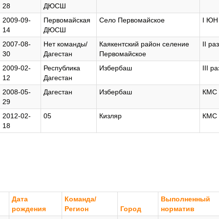
28
ДЮСШ
2009-09-
Первомайская
Село Первомайское
I ЮН
14
ДЮСШ
2007-08-
Нет команды/
Каякентский район селение
II ра
30
Дагестан
Первомайское
2009-02-
Республика
Избербаш
III ра
12
Дагестан
2008-05-
Дагестан
Избербаш
КМС
29
2012-02-
05
Кизляр
КМС
18
Дата
Команда/
Выполненный
рождения
Регион
Город
норматив