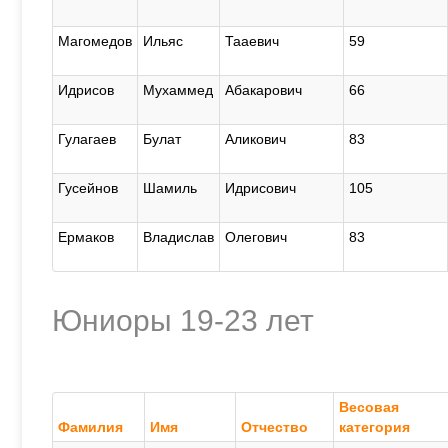
Магомедов
Ильяс
Тааевич
59
Идрисов
Мухаммед
Абакарович
66
Гулагаев
Булат
Аликович
83
Гусейнов
Шамиль
Идрисович
105
Ермаков
Владислав
Олегович
83
Юниоры 19-23 лет
Весовая
Фамилия
Имя
Отчество
категория