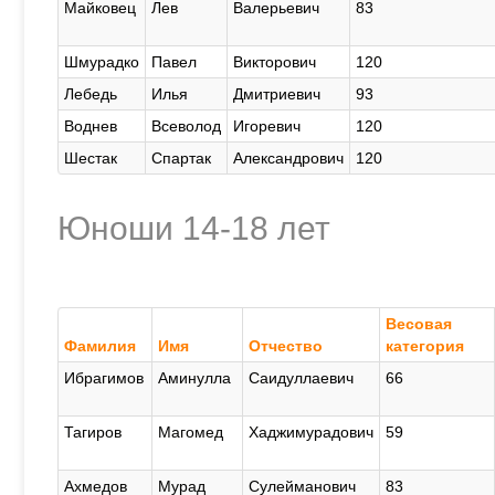
Майковец
Лев
Валерьевич
83
Шмурадко
Павел
Викторович
120
Лебедь
Илья
Дмитриевич
93
Воднев
Всеволод
Игоревич
120
Шестак
Спартак
Александрович
120
Юноши 14-18 лет
Весовая
Фамилия
Имя
Отчество
категория
Ибрагимов
Аминулла
Саидуллаевич
66
Тагиров
Магомед
Хаджимурадович
59
Ахмедов
Мурад
Сулейманович
83